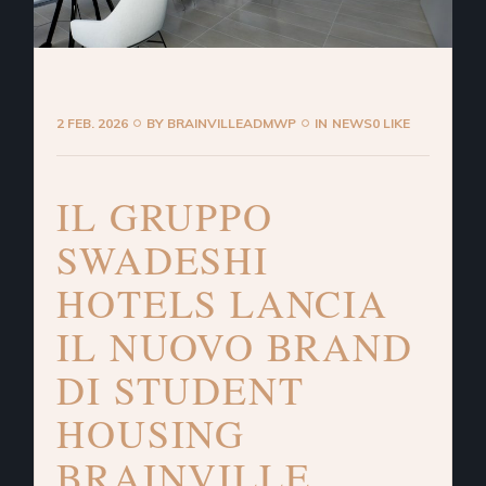
2 FEB. 2026
BY
BRAINVILLEADMWP
IN
NEWS
0 LIKE
IL GRUPPO
SWADESHI
HOTELS LANCIA
IL NUOVO BRAND
DI STUDENT
HOUSING
BRAINVILLE