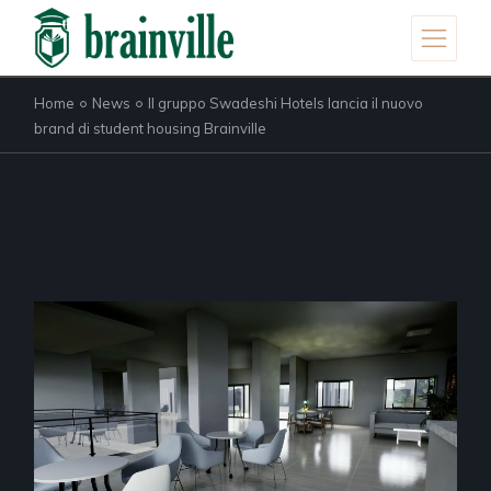
Skip
to
the
content
Home
News
Il gruppo Swadeshi Hotels lancia il nuovo
brand di student housing Brainville